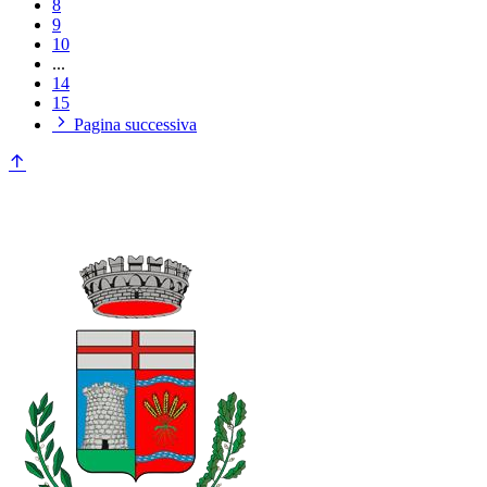
8
9
10
...
14
15
Pagina successiva