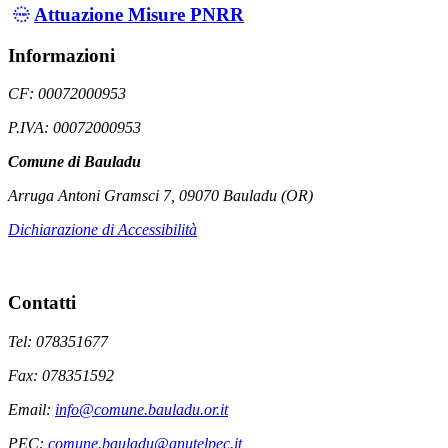
Attuazione Misure PNRR
Informazioni
CF: 00072000953
P.IVA: 00072000953
Comune di Bauladu
Arruga Antoni Gramsci 7, 09070 Bauladu (OR)
Dichiarazione di Accessibilità
Contatti
Tel: 078351677
Fax: 078351592
Email:
info@comune.bauladu.or.it
PEC:
comune.bauladu@anutelpec.it