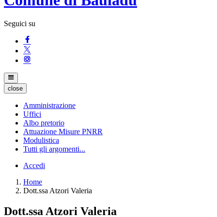
Seguici su
close
Amministrazione
Uffici
Albo pretorio
Attuazione Misure PNRR
Modulistica
Tutti gli argomenti...
Accedi
Home
Dott.ssa Atzori Valeria
Dott.ssa Atzori Valeria