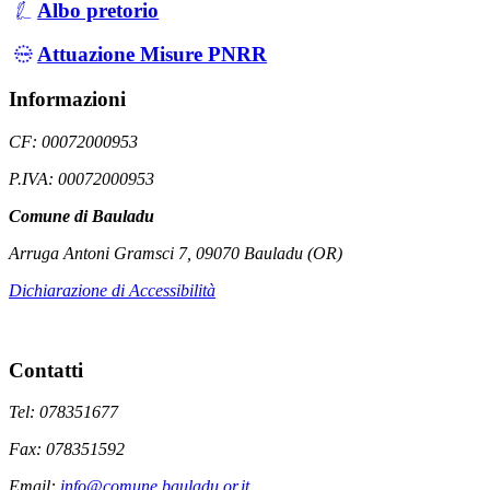
Albo pretorio
Attuazione Misure PNRR
Informazioni
CF: 00072000953
P.IVA: 00072000953
Comune di Bauladu
Arruga Antoni Gramsci 7, 09070 Bauladu (OR)
Dichiarazione di Accessibilità
Contatti
Tel: 078351677
Fax: 078351592
Email:
info@comune.bauladu.or.it