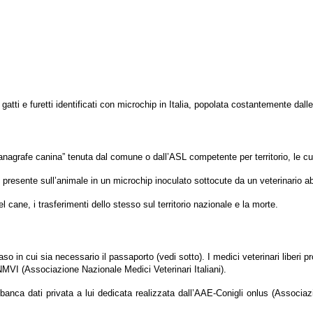
atti e furetti identificati con microchip in Italia, popolata costantemente dalle 
 “anagrafe canina” tenuta dal comune o dall’ASL competente per territorio, le cu
esente sull’animale in un microchip inoculato sottocute da un veterinario abi
ane, i trasferimenti dello stesso sul territorio nazionale e la morte.
aso in cui sia necessario il passaporto (vedi sotto). I medici veterinari liberi p
MVI (Associazione Nazionale Medici Veterinari Italiani).
a banca dati privata a lui dedicata realizzata dall’AAE-Conigli onlus (Associ