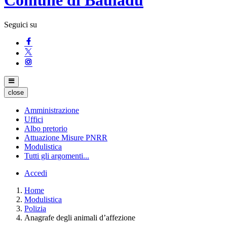
Seguici su
close
Amministrazione
Uffici
Albo pretorio
Attuazione Misure PNRR
Modulistica
Tutti gli argomenti...
Accedi
Home
Modulistica
Polizia
Anagrafe degli animali d’affezione